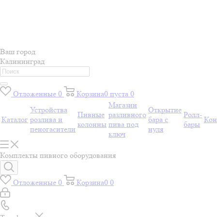
Ваш город
Калининград
Отложенные
0
Корзина
0
пуста
0
Магазин
Устройства
Открытие
Пивные
разливного
Ролл-
Каталог
розлива и
бара с
Кон
колонны
пива под
бары
пеногасители
нуля
ключ
Комплекты пивного оборудования
Отложенные
0
Корзина
0
0