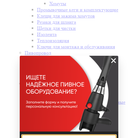
Хомуты
Промывочные кеги и комплектующие
Клещи для зажима хомутов
Резаки для шланга
Щетки для чистки
Изолента
Теплоизоляция
Ключи для монтажа и обслуживания
Пивопровод
×
Назад
Пивопровод
Шланги
Питоны
Холодильное оборудование
Назад
Холодильное оборудование
Проточные охладители и промышленные
чиллеры для охлаждения воды
Холодильные шкафы
Морозильные лари
Холодильные витрины
Моноблоки и сплит системы