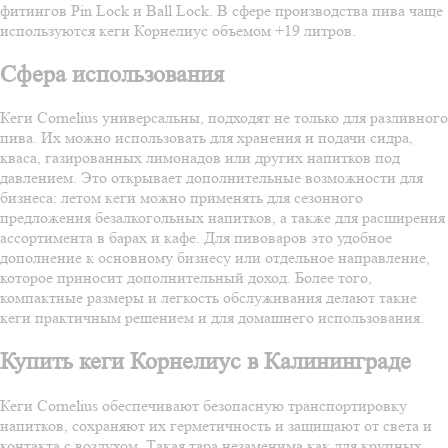
фитингов Pin Lock и Ball Lock. В сфере производства пива чаще
используются кеги Корнелиус объемом +19 литров.
Сфера использования
Кеги Cornelius универсальны, подходят не только для разливного
пива. Их можно использовать для хранения и подачи сидра,
кваса, газированных лимонадов или других напитков под
давлением. Это открывает дополнительные возможности для
бизнеса: летом кеги можно применять для сезонного
предложения безалкогольных напитков, а также для расширения
ассортимента в барах и кафе. Для пивоваров это удобное
дополнение к основному бизнесу или отдельное направление,
которое приносит дополнительный доход. Более того,
компактные размеры и легкость обслуживания делают такие
кеги практичным решением и для домашнего использования.
Купить кеги Корнелиус в Калининграде
Кеги Cornelius обеспечивают безопасную транспортировку
напитков, сохраняют их герметичность и защищают от света и
контакта с воздухом. Такая тара незаменима как для крупных