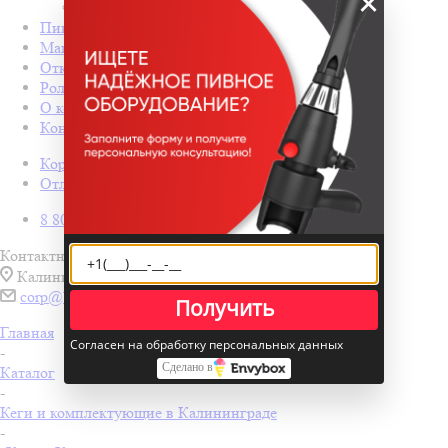
×
Гарантия на товар
Пивные колонны
Магазин разливного пива под ключ
Открытие бара с нуля
Ролл-бары
О компании
Контакты
Корзина
0
Отложенные
0
8 800 600 20 82
Контактная информация
Калининград
corp@boelshop.ru
Получить
Главная
Согласен на обработку персональных данных
-
Сделано в
Каталог
-
Кеги и комплектующие в Калининграде
-