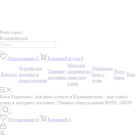
Ваш город
Калининград
Отложенные
0
Корзина
0
пуста
0
Магазин
Устройства
Открытие
Пивные
разливного
Ролл-
Каталог
розлива и
бара с
Кон
колонны
пива под
бары
пеногасители
нуля
ключ
Кеги Корнелиус для пива купить в Калининграде - выгодные
цены в интернет-магазине | Пивное оборудование BOEL SHOP
Отложенные
0
Корзина
0
0